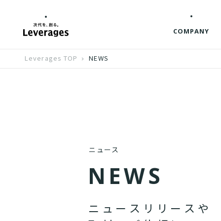
COMPANY
Leverages TOP
NEWS
ニュース
N
E
W
S
ニ
ュ
ー
ス
リ
リ
ー
ス
や