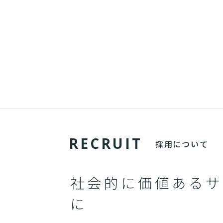
R
E
C
R
U
I
T
採用について
社会的に価値あるサ
に