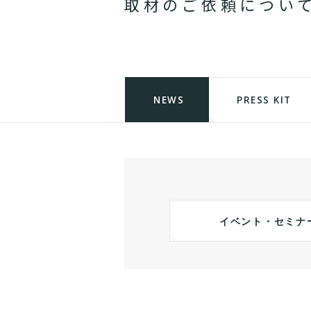
取
材
の
ご
依
頼
に
つ
い
NEWS
PRESS KIT
イベント・セミナ