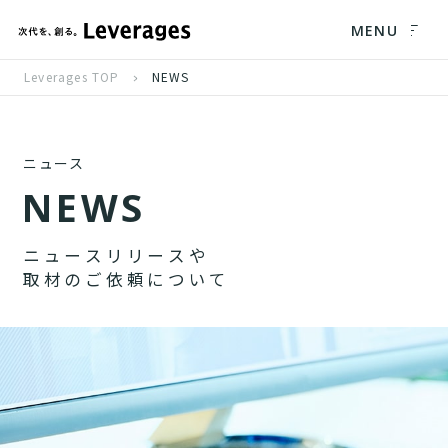
MENU
Leverages TOP
NEWS
ニュース
N
E
W
S
ニ
ュ
ー
ス
リ
リ
ー
ス
や
取
材
の
ご
依
頼
に
つ
い
て