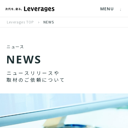
MENU
Leverages TOP
NEWS
ニュース
N
E
W
S
ニ
ュ
ー
ス
リ
リ
ー
ス
や
取
材
の
ご
依
頼
に
つ
い
て