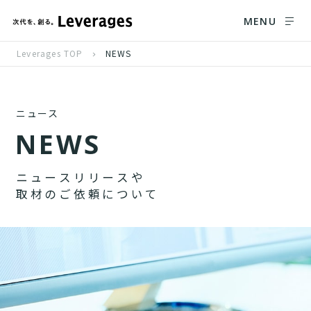
MENU
Leverages TOP
NEWS
ニュース
N
E
W
S
ニ
ュ
ー
ス
リ
リ
ー
ス
や
取
材
の
ご
依
頼
に
つ
い
て