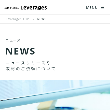
MENU
Leverages TOP
NEWS
ニュース
N
E
W
S
ニ
ュ
ー
ス
リ
リ
ー
ス
や
取
材
の
ご
依
頼
に
つ
い
て