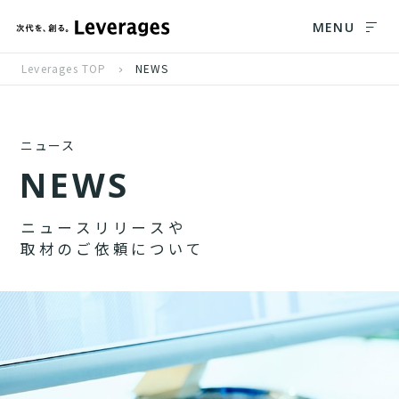
MENU
Leverages TOP
NEWS
ニュース
N
E
W
S
ニ
ュ
ー
ス
リ
リ
ー
ス
や
取
材
の
ご
依
頼
に
つ
い
て