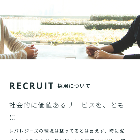
R
E
C
R
U
I
T
採用について
社会的に価値あるサービスを、とも
に
レバレジーズの環境は整ってるとは言えず、時に泥