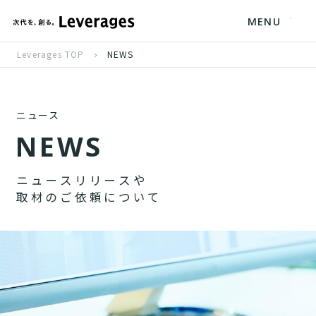
MENU
Leverages TOP
NEWS
ニュース
N
E
W
S
ニ
ュ
ー
ス
リ
リ
ー
ス
や
取
材
の
ご
依
頼
に
つ
い
て