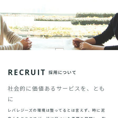
R
E
C
R
U
I
T
採用について
社会的に価値あるサービスを、とも
に
レバレジーズの環境は整ってるとは言えず、時に泥