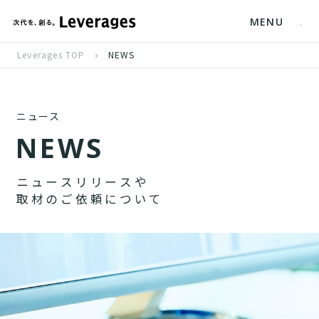
MENU
Leverages TOP
NEWS
ニュース
N
E
W
S
ニ
ュ
ー
ス
リ
リ
ー
ス
や
取
材
の
ご
依
頼
に
つ
い
て