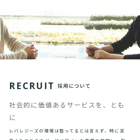
R
E
C
R
U
I
T
採用について
社会的に価値あるサービスを、とも
に
レバレジーズの環境は整ってるとは言えず、時に泥