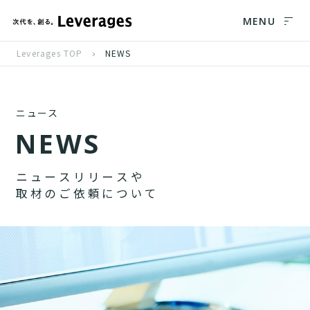
MENU
Leverages TOP
NEWS
ニュース
N
E
W
S
ニ
ュ
ー
ス
リ
リ
ー
ス
や
取
材
の
ご
依
頼
に
つ
い
て