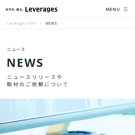
MENU
Leverages TOP
NEWS
ニュース
N
E
W
S
ニ
ュ
ー
ス
リ
リ
ー
ス
や
取
材
の
ご
依
頼
に
つ
い
て