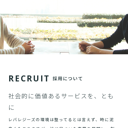
R
E
C
R
U
I
T
採用について
社会的に価値あるサービスを、とも
に
レバレジーズの環境は整ってるとは言えず、時に泥