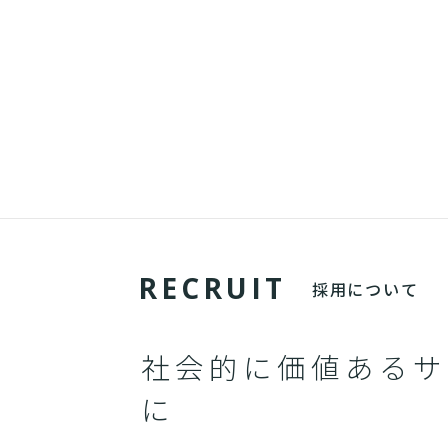
R
E
C
R
U
I
T
採用について
社会的に価値あるサ
に