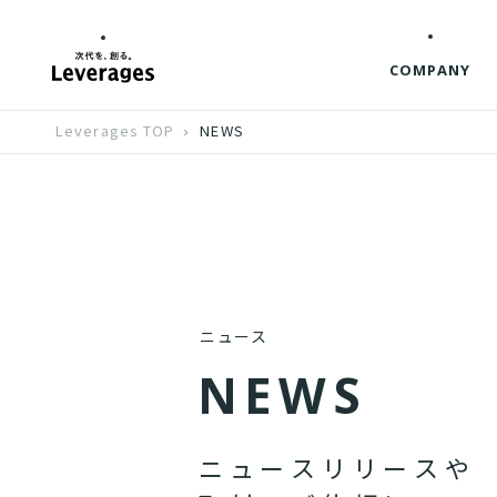
COMPANY
Leverages TOP
NEWS
ニュース
N
E
W
S
ニ
ュ
ー
ス
リ
リ
ー
ス
や