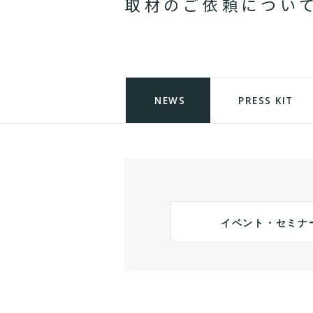
取
材
の
ご
依
頼
に
つ
い
NEWS
PRESS KIT
イベント・セミナ