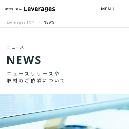
MENU
Leverages TOP
NEWS
ニュース
N
E
W
S
ニ
ュ
ー
ス
リ
リ
ー
ス
や
取
材
の
ご
依
頼
に
つ
い
て