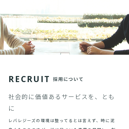
R
E
C
R
U
I
T
採用について
社会的に価値あるサービスを、とも
に
レバレジーズの環境は整ってるとは言えず、時に泥