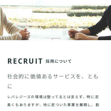
R
E
C
R
U
I
T
採用について
社会的に価値あるサービスを、とも
に
レバレジーズの環境は整ってるとは言えず、時に泥
臭くもありますが、地に足ついた事業を展開し、創