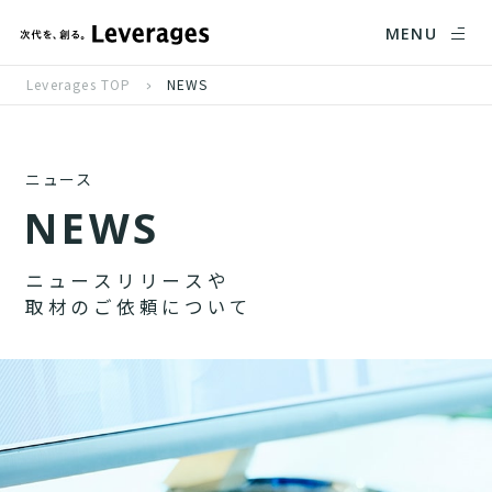
MENU
Leverages TOP
NEWS
ニュース
N
E
W
S
ニ
ュ
ー
ス
リ
リ
ー
ス
や
取
材
の
ご
依
頼
に
つ
い
て