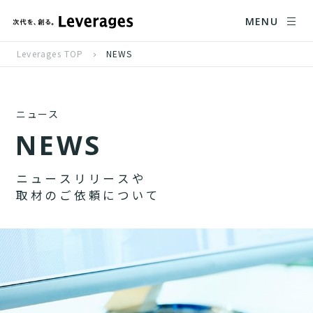
MENU
Leverages TOP
NEWS
ニュース
N
E
W
S
ニ
ュ
ー
ス
リ
リ
ー
ス
や
取
材
の
ご
依
頼
に
つ
い
て