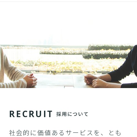
R
E
C
R
U
I
T
採用について
社会的に価値あるサービスを、とも