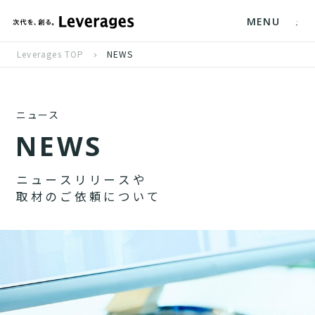
MENU
Leverages TOP
NEWS
ニュース
N
E
W
S
ニ
ュ
ー
ス
リ
リ
ー
ス
や
取
材
の
ご
依
頼
に
つ
い
て