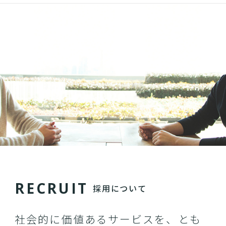
R
E
C
R
U
I
T
採用について
社会的に価値あるサービスを、とも