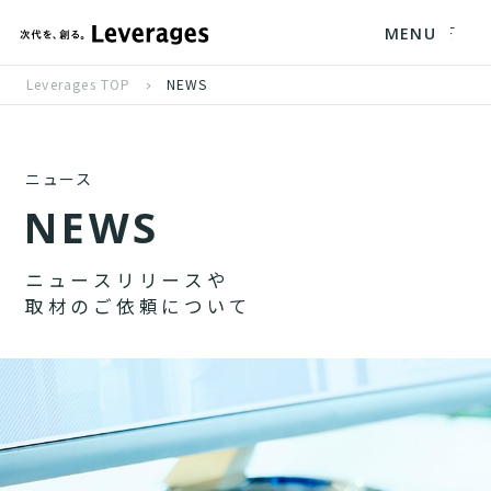
MENU
Leverages TOP
NEWS
ニュース
N
E
W
S
ニ
ュ
ー
ス
リ
リ
ー
ス
や
取
材
の
ご
依
頼
に
つ
い
て