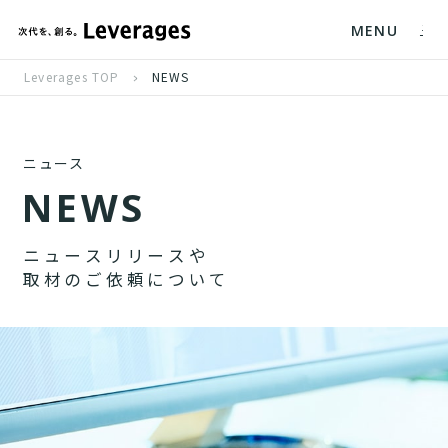
MENU
Leverages TOP
NEWS
ニュース
N
E
W
S
ニ
ュ
ー
ス
リ
リ
ー
ス
や
取
材
の
ご
依
頼
に
つ
い
て