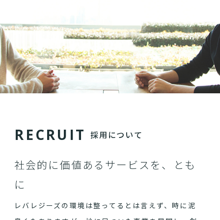
R
E
C
R
U
I
T
採用について
社会的に価値あるサービスを、とも
に
レバレジーズの環境は整ってるとは言えず、時に泥