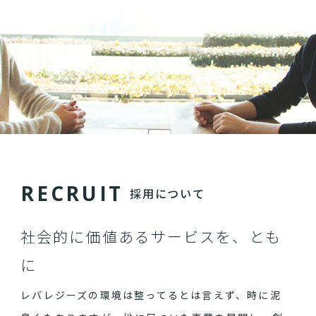
R
E
C
R
U
I
T
採用について
社会的に価値あるサービスを、とも
に
レバレジーズの環境は整ってるとは言えず、時に泥