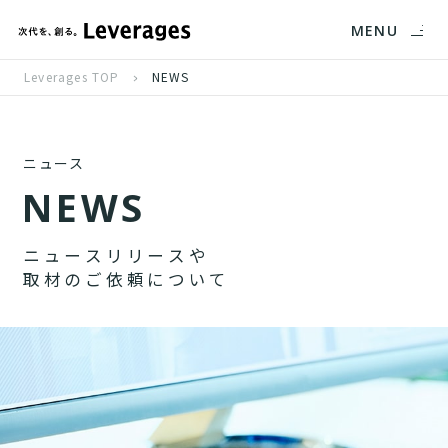
MENU
Leverages TOP
NEWS
ニュース
N
E
W
S
ニ
ュ
ー
ス
リ
リ
ー
ス
や
取
材
の
ご
依
頼
に
つ
い
て