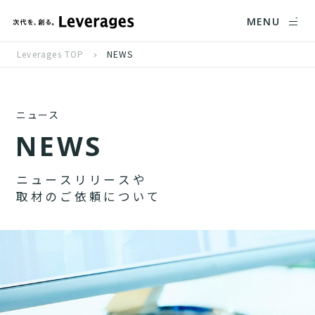
MENU
Leverages TOP
NEWS
ニュース
N
E
W
S
ニ
ュ
ー
ス
リ
リ
ー
ス
や
取
材
の
ご
依
頼
に
つ
い
て