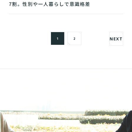
7割。性別や一人暮らしで意識格差
NEXT
1
2