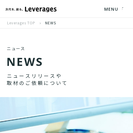
MENU
Leverages TOP
NEWS
ニュース
N
E
W
S
ニ
ュ
ー
ス
リ
リ
ー
ス
や
取
材
の
ご
依
頼
に
つ
い
て