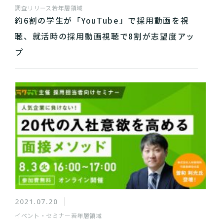
調査リリース
若年層領域
約6割の学生が「YouTube」で採用動画を視
聴、就活時の採用動画視聴で8割が志望度アッ
プ
2021.07.20
イベント・セミナー
若年層領域