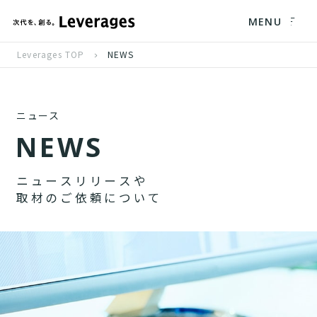
MENU
Leverages TOP
NEWS
ニュース
N
E
W
S
ニ
ュ
ー
ス
リ
リ
ー
ス
や
取
材
の
ご
依
頼
に
つ
い
て