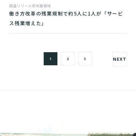
調査リリース
若年層領域
働き方改革の残業規制で約5人に1人が「サービ
ス残業増えた」
NEXT
1
2
3