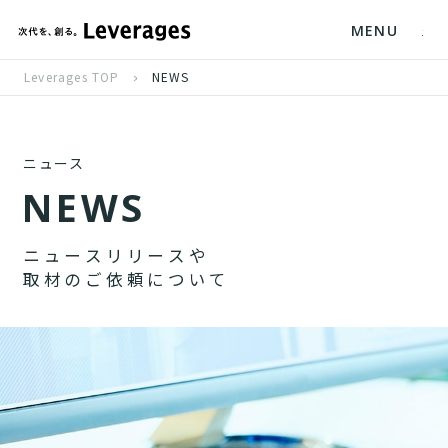
MENU
Leverages TOP
NEWS
ニュース
N
E
W
S
ニ
ュ
ー
ス
リ
リ
ー
ス
や
取
材
の
ご
依
頼
に
つ
い
て