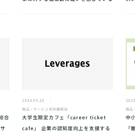
ことが明らかに
2024.05.23
2023
商品・サービス
若年層領域
商品
総合
大学生限定カフェ「career ticket
中
びサ
cafe」 企業の認知度向上を支援する
「