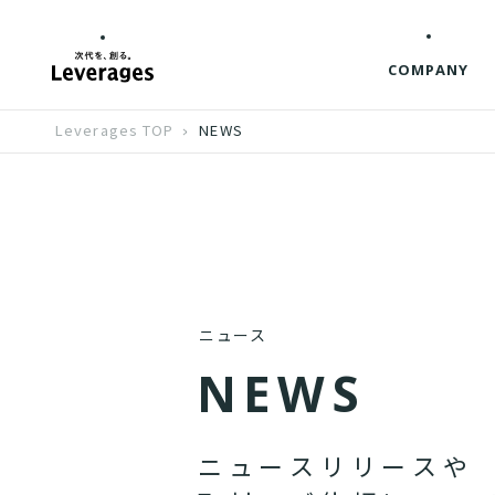
COMPANY
Leverages TOP
NEWS
ニュース
N
E
W
S
ニ
ュ
ー
ス
リ
リ
ー
ス
や