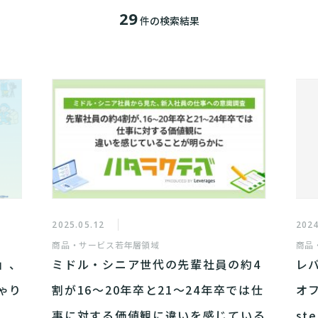
29
件の検索結果
2025.05.12
2024
商品・サービス
若年層領域
商品
」、
ミドル・シニア世代の先輩社員の約4
レ
ゃり
割が16〜20年卒と21〜24年卒では仕
オ
事に対する価値観に違いを感じている
st