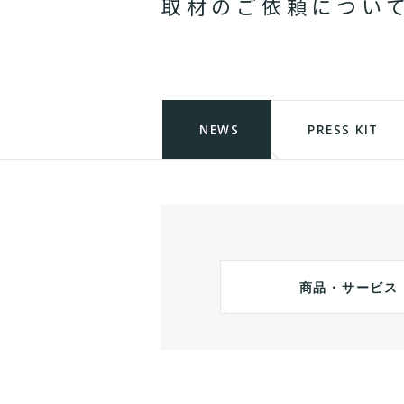
取
材
の
ご
依
頼
に
つ
い
NEWS
PRESS KIT
商品・サービス