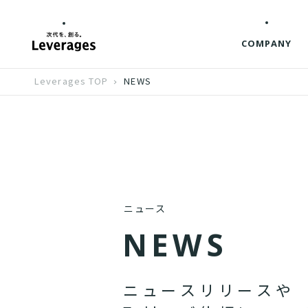
COMPANY
Leverages TOP
NEWS
ニュース
N
E
W
S
ニ
ュ
ー
ス
リ
リ
ー
ス
や