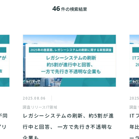
46
件の検索結果
2025.08.06
2025
調査リリース
IT領域
調査
が同
レガシーシステムの刷新、約5割が進
I
“リ
行中と回答、 一方で先行き不透明な
年比
企業も
ー