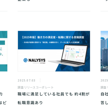
加
2025.07.03
2025
調査リリース
コーポレート
調査
約
職場に満足している社員でも 約4割が
自
はピ
転職意識あり
答