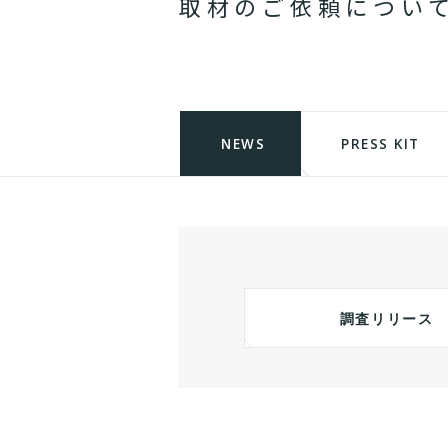
取
材
の
ご
依
頼
に
つ
い
NEWS
PRESS KIT
調査リリース