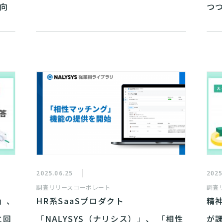
傾向
つ
2025.06.25
2025
調査リリース
コーポレート
調査
」、
HR系SaaSプロダクト
精
と回
「NALYSYS（ナリシス）」、 「相性
が