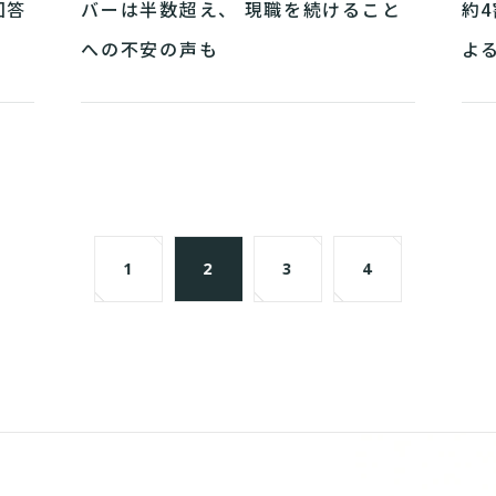
回答
バーは半数超え、 現職を続けること
約
への不安の声も
よ
1
2
3
4