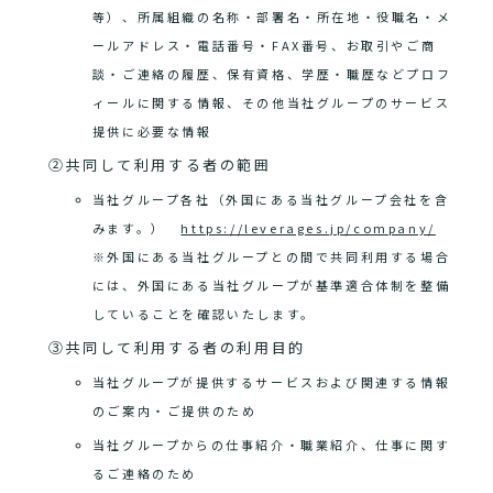
等）、所属組織の名称・部署名・所在地・役職名・メ
ールアドレス・電話番号・FAX番号、お取引やご商
談・ご連絡の履歴、保有資格、学歴・職歴などプロフ
ィールに関する情報、その他当社グループのサービス
提供に必要な情報
②共同して利用する者の範囲
当社グループ各社（外国にある当社グループ会社を含
みます。）
https://leverages.jp/company/
※外国にある当社グループとの間で共同利用する場合
には、外国にある当社グループが基準適合体制を整備
していることを確認いたします。
③共同して利用する者の利用目的
当社グループが提供するサービスおよび関連する情報
のご案内・ご提供のため
当社グループからの仕事紹介・職業紹介、仕事に関す
るご連絡のため