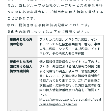
また、当社グループが当社グループサービスの提供を行
うために必要な場合に、ご利用者の個人情報を提供する
ことがあります。
なお、提供される項目は前項記載のとおりです。
提供先の詳細については以下をご確認ください。
提供先となる外
アメリカ合衆国、メキシコ合衆国、イン
国の名称
ド、ベトナム社会主義共和国、香港、中華
人民共和国、シンガポール共和国、インド
ネシア、その他求人者の所在国
提供先となる外
個人情報保護委員会のサイト（以下のリン
国における個人
ク）の「外国における個人情報の保護に関
情報保護制度
する制度等の調査」項目の「情報提供文
書」において、各国の個人情報保護制度が
掲載されておりますので、ご利用者自身が
求職活動・応募等を行った外国企業の所在
国の個人情報保護制度の内容をご確認くだ
さい。
https://www.ppc.go.jp/personalinfo/legal
/kaiseihogohou/#gaikoku