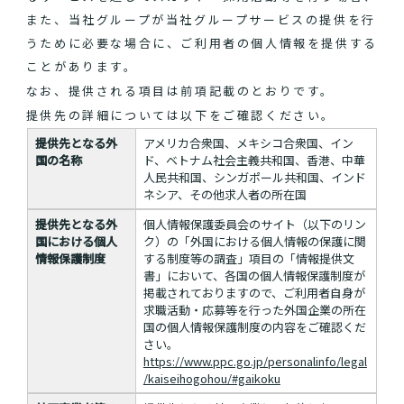
また、当社グループが当社グループサービスの提供を行
うために必要な場合に、ご利用者の個人情報を提供する
ことがあります。
なお、提供される項目は前項記載のとおりです。
提供先の詳細については以下をご確認ください。
提供先となる外
アメリカ合衆国、メキシコ合衆国、イン
国の名称
ド、ベトナム社会主義共和国、香港、中華
人民共和国、シンガポール共和国、インド
ネシア、その他求人者の所在国
提供先となる外
個人情報保護委員会のサイト（以下のリン
国における個人
ク）の「外国における個人情報の保護に関
情報保護制度
する制度等の調査」項目の「情報提供文
書」において、各国の個人情報保護制度が
掲載されておりますので、ご利用者自身が
求職活動・応募等を行った外国企業の所在
国の個人情報保護制度の内容をご確認くだ
さい。
https://www.ppc.go.jp/personalinfo/legal
/kaiseihogohou/#gaikoku