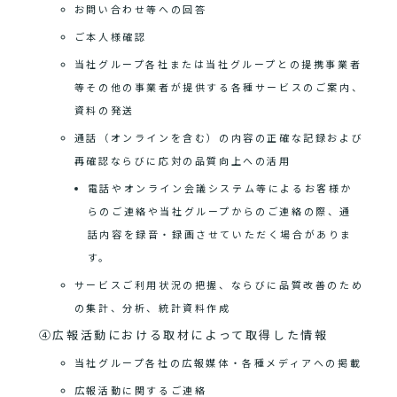
お問い合わせ等への回答
ご本人様確認
当社グループ各社または当社グループとの提携事業者
等その他の事業者が提供する各種サービスのご案内、
資料の発送
通話（オンラインを含む）の内容の正確な記録および
再確認ならびに応対の品質向上への活用
電話やオンライン会議システム等によるお客様か
らのご連絡や当社グループからのご連絡の際、通
話内容を録音・録画させていただく場合がありま
す。
サービスご利用状況の把握、ならびに品質改善のため
の集計、分析、統計資料作成
④広報活動における取材によって取得した情報
当社グループ各社の広報媒体・各種メディアへの掲載
広報活動に関するご連絡