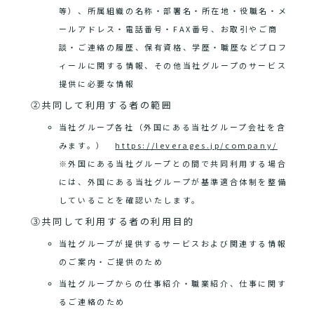
等）、所属組織の名称・部署名・所在地・役職名・メ
ールアドレス・電話番号・FAX番号、お取引やご商
談・ご連絡の履歴、保有資格、学歴・職歴などプロフ
ィールに関する情報、その他当社グループのサービス
提供に必要な情報
②共同して利用する者の範囲
当社グループ各社（外国にある当社グループ会社を含
みます。）
https://leverages.jp/company/
※外国にある当社グループとの間で共同利用する場合
には、外国にある当社グループが基準適合体制を整備
していることを確認いたします。
③共同して利用する者の利用目的
当社グループが提供するサービスおよび関連する情報
のご案内・ご提供のため
当社グループからの仕事紹介・職業紹介、仕事に関す
るご連絡のため