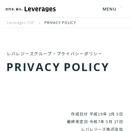
MENU
Leverages TOP
PRIVACY POLICY
レバレジーズグループ・プライバシーポリシー
P
R
I
V
A
C
Y
P
O
L
I
C
Y
作成日付 平成19年 2月 5日
最終改定日 令和7年 5月 27日
レバレジーズ株式会社