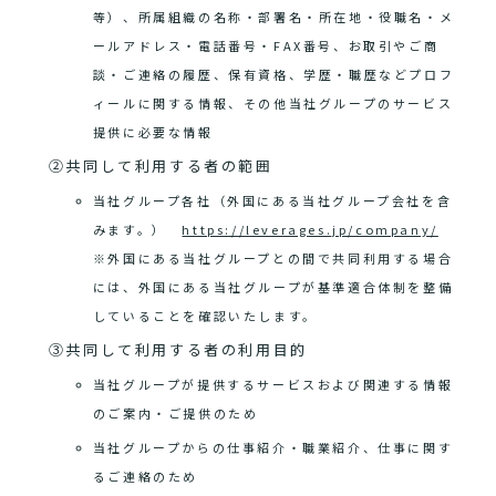
等）、所属組織の名称・部署名・所在地・役職名・メ
ールアドレス・電話番号・FAX番号、お取引やご商
談・ご連絡の履歴、保有資格、学歴・職歴などプロフ
ィールに関する情報、その他当社グループのサービス
提供に必要な情報
②共同して利用する者の範囲
当社グループ各社（外国にある当社グループ会社を含
みます。）
https://leverages.jp/company/
※外国にある当社グループとの間で共同利用する場合
には、外国にある当社グループが基準適合体制を整備
していることを確認いたします。
③共同して利用する者の利用目的
当社グループが提供するサービスおよび関連する情報
のご案内・ご提供のため
当社グループからの仕事紹介・職業紹介、仕事に関す
るご連絡のため