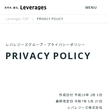
MENU
Leverages TOP
PRIVACY POLICY
レバレジーズグループ・プライバシーポリシー
P
R
I
V
A
C
Y
P
O
L
I
C
Y
作成日付 平成19年 2月 5日
最終改定日 令和7年 5月 27日
レバレジーズ株式会社