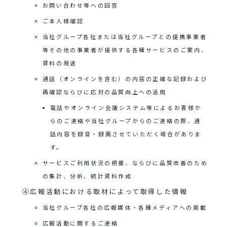
お問い合わせ等への回答
ご本人様確認
当社グループ各社または当社グループとの提携事業者
等その他の事業者が提供する各種サービスのご案内、
資料の発送
通話（オンラインを含む）の内容の正確な記録および
再確認ならびに応対の品質向上への活用
電話やオンライン会議システム等によるお客様か
らのご連絡や当社グループからのご連絡の際、通
話内容を録音・録画させていただく場合がありま
す。
サービスご利用状況の把握、ならびに品質改善のため
の集計、分析、統計資料作成
④広報活動における取材によって取得した情報
当社グループ各社の広報媒体・各種メディアへの掲載
広報活動に関するご連絡