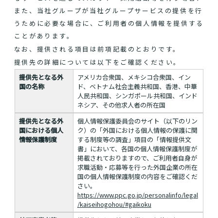
また、当社グループが当社グループサービスの提供を行
うために必要な場合に、ご利用者の個人情報を提供する
ことがあります。
なお、提供される項目は前項記載のとおりです。
提供先の詳細については以下をご確認ください。
提供先となる外
アメリカ合衆国、メキシコ合衆国、イン
国の名称
ド、ベトナム社会主義共和国、香港、中華
人民共和国、シンガポール共和国、インド
ネシア、その他求人者の所在国
提供先となる外
個人情報保護委員会のサイト（以下のリン
国における個人
ク）の「外国における個人情報の保護に関
情報保護制度
する制度等の調査」項目の「情報提供文
書」において、各国の個人情報保護制度が
掲載されておりますので、ご利用者自身が
求職活動・応募等を行った外国企業の所在
国の個人情報保護制度の内容をご確認くだ
さい。
https://www.ppc.go.jp/personalinfo/legal
/kaiseihogohou/#gaikoku