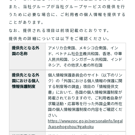
また、当社グループが当社グループサービスの提供を行
うために必要な場合に、ご利用者の個人情報を提供する
ことがあります。
なお、提供される項目は前項記載のとおりです。
提供先の詳細については以下をご確認ください。
提供先となる外
アメリカ合衆国、メキシコ合衆国、イン
国の名称
ド、ベトナム社会主義共和国、香港、中華
人民共和国、シンガポール共和国、インド
ネシア、その他求人者の所在国
提供先となる外
個人情報保護委員会のサイト（以下のリン
国における個人
ク）の「外国における個人情報の保護に関
情報保護制度
する制度等の調査」項目の「情報提供文
書」において、各国の個人情報保護制度が
掲載されておりますので、ご利用者自身が
求職活動・応募等を行った外国企業の所在
国の個人情報保護制度の内容をご確認くだ
さい。
https://www.ppc.go.jp/personalinfo/legal
/kaiseihogohou/#gaikoku