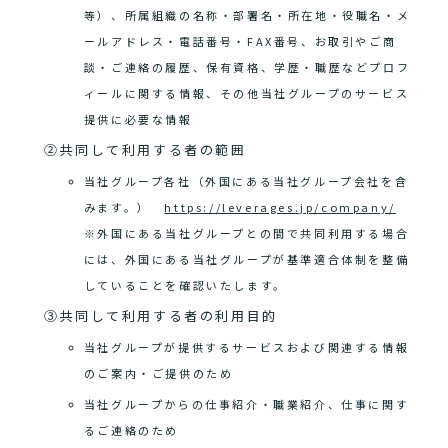
等）、所属組織の名称・部署名・所在地・役職名・メ
ールアドレス・電話番号・FAX番号、お取引やご商
談・ご連絡の履歴、保有資格、学歴・職歴などプロフ
ィールに関する情報、その他当社グループのサービス
提供に必要な情報
②共同して利用する者の範囲
当社グループ各社（外国にある当社グループ会社を含
みます。）
https://leverages.jp/company/
※外国にある当社グループとの間で共同利用する場合
には、外国にある当社グループが基準適合体制を整備
していることを確認いたします。
③共同して利用する者の利用目的
当社グループが提供するサービスおよび関連する情報
のご案内・ご提供のため
当社グループからの仕事紹介・職業紹介、仕事に関す
るご連絡のため