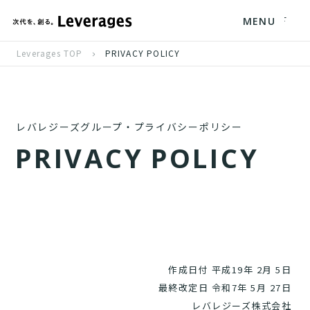
MENU
Leverages TOP
PRIVACY POLICY
レバレジーズグループ・プライバシーポリシー
P
R
I
V
A
C
Y
P
O
L
I
C
Y
作成日付 平成19年 2月 5日
最終改定日 令和7年 5月 27日
レバレジーズ株式会社