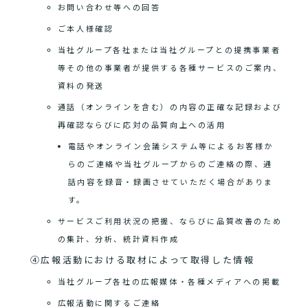
お問い合わせ等への回答
ご本人様確認
当社グループ各社または当社グループとの提携事業者
等その他の事業者が提供する各種サービスのご案内、
資料の発送
通話（オンラインを含む）の内容の正確な記録および
再確認ならびに応対の品質向上への活用
電話やオンライン会議システム等によるお客様か
らのご連絡や当社グループからのご連絡の際、通
話内容を録音・録画させていただく場合がありま
す。
サービスご利用状況の把握、ならびに品質改善のため
の集計、分析、統計資料作成
④広報活動における取材によって取得した情報
当社グループ各社の広報媒体・各種メディアへの掲載
広報活動に関するご連絡