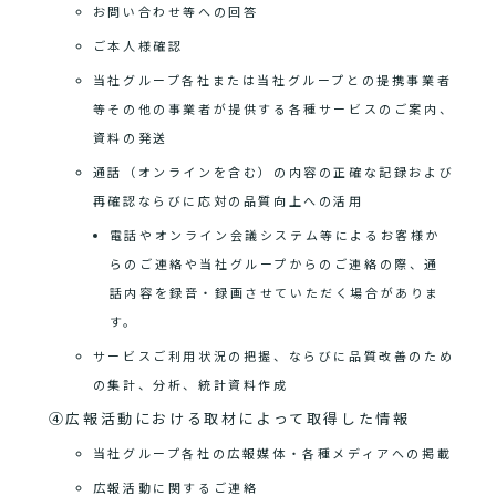
お問い合わせ等への回答
ご本人様確認
当社グループ各社または当社グループとの提携事業者
等その他の事業者が提供する各種サービスのご案内、
資料の発送
通話（オンラインを含む）の内容の正確な記録および
再確認ならびに応対の品質向上への活用
電話やオンライン会議システム等によるお客様か
らのご連絡や当社グループからのご連絡の際、通
話内容を録音・録画させていただく場合がありま
す。
サービスご利用状況の把握、ならびに品質改善のため
の集計、分析、統計資料作成
④広報活動における取材によって取得した情報
当社グループ各社の広報媒体・各種メディアへの掲載
広報活動に関するご連絡