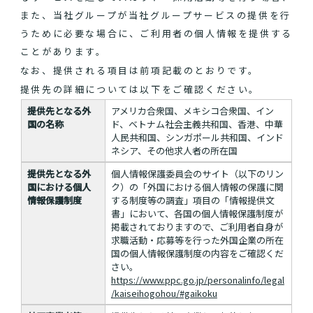
また、当社グループが当社グループサービスの提供を行
うために必要な場合に、ご利用者の個人情報を提供する
ことがあります。
なお、提供される項目は前項記載のとおりです。
提供先の詳細については以下をご確認ください。
提供先となる外
アメリカ合衆国、メキシコ合衆国、イン
国の名称
ド、ベトナム社会主義共和国、香港、中華
人民共和国、シンガポール共和国、インド
ネシア、その他求人者の所在国
提供先となる外
個人情報保護委員会のサイト（以下のリン
国における個人
ク）の「外国における個人情報の保護に関
情報保護制度
する制度等の調査」項目の「情報提供文
書」において、各国の個人情報保護制度が
掲載されておりますので、ご利用者自身が
求職活動・応募等を行った外国企業の所在
国の個人情報保護制度の内容をご確認くだ
さい。
https://www.ppc.go.jp/personalinfo/legal
/kaiseihogohou/#gaikoku