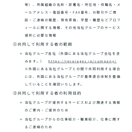
等）、所属組織の名称・部署名・所在地・役職名・メ
ールアドレス・電話番号・FAX番号、お取引やご商
談・ご連絡の履歴、保有資格、学歴・職歴などプロフ
ィールに関する情報、その他当社グループのサービス
提供に必要な情報
②共同して利用する者の範囲
当社グループ各社（外国にある当社グループ会社を含
みます。）
https://leverages.jp/company/
※外国にある当社グループとの間で共同利用する場合
には、外国にある当社グループが基準適合体制を整備
していることを確認いたします。
③共同して利用する者の利用目的
当社グループが提供するサービスおよび関連する情報
のご案内・ご提供のため
当社グループからの仕事紹介・職業紹介、仕事に関す
るご連絡のため