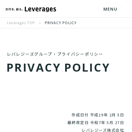
MENU
Leverages TOP
PRIVACY POLICY
レバレジーズグループ・プライバシーポリシー
P
R
I
V
A
C
Y
P
O
L
I
C
Y
作成日付 平成19年 2月 5日
最終改定日 令和7年 5月 27日
レバレジーズ株式会社