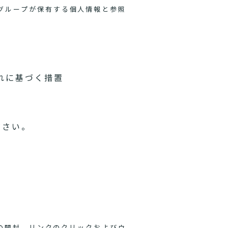
グループが保有する個人情報と参照
れに基づく措置
ださい。
ルの開封、リンクのクリックおよびウ