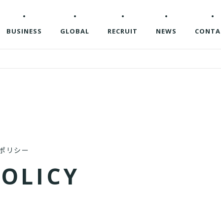
BUSINESS
GLOBAL
RECRUIT
NEWS
CONTA
ポリシー
P
O
L
I
C
Y