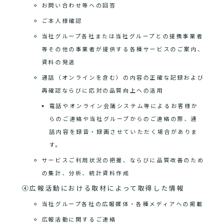
お問い合わせ等への回答
ご本人様確認
当社グループ各社または当社グループとの提携事業者
等その他の事業者が提供する各種サービスのご案内、
資料の発送
通話（オンラインを含む）の内容の正確な記録および
再確認ならびに応対の品質向上への活用
電話やオンライン会議システム等によるお客様か
らのご連絡や当社グループからのご連絡の際、通
話内容を録音・録画させていただく場合がありま
す。
サービスご利用状況の把握、ならびに品質改善のため
の集計、分析、統計資料作成
④広報活動における取材によって取得した情報
当社グループ各社の広報媒体・各種メディアへの掲載
広報活動に関するご連絡