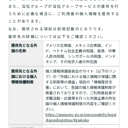
また、当社グループが当社グループサービスの提供を行
うために必要な場合に、ご利用者の個人情報を提供する
ことがあります。
なお、提供される項目は前項記載のとおりです。
提供先の詳細については以下をご確認ください。
提供先となる外
アメリカ合衆国、メキシコ合衆国、イン
国の名称
ド、ベトナム社会主義共和国、香港、中華
人民共和国、シンガポール共和国、インド
ネシア、その他求人者の所在国
提供先となる外
個人情報保護委員会のサイト（以下のリン
国における個人
ク）の「外国における個人情報の保護に関
情報保護制度
する制度等の調査」項目の「情報提供文
書」において、各国の個人情報保護制度が
掲載されておりますので、ご利用者自身が
求職活動・応募等を行った外国企業の所在
国の個人情報保護制度の内容をご確認くだ
さい。
https://www.ppc.go.jp/personalinfo/legal
/kaiseihogohou/#gaikoku