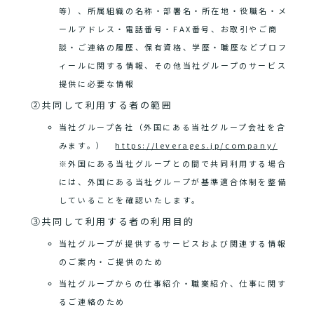
等）、所属組織の名称・部署名・所在地・役職名・メ
ールアドレス・電話番号・FAX番号、お取引やご商
談・ご連絡の履歴、保有資格、学歴・職歴などプロフ
ィールに関する情報、その他当社グループのサービス
提供に必要な情報
②共同して利用する者の範囲
当社グループ各社（外国にある当社グループ会社を含
みます。）
https://leverages.jp/company/
※外国にある当社グループとの間で共同利用する場合
には、外国にある当社グループが基準適合体制を整備
していることを確認いたします。
③共同して利用する者の利用目的
当社グループが提供するサービスおよび関連する情報
のご案内・ご提供のため
当社グループからの仕事紹介・職業紹介、仕事に関す
るご連絡のため