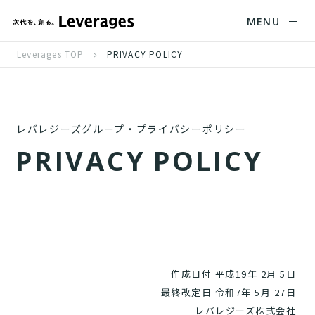
MENU
Leverages TOP
PRIVACY POLICY
レバレジーズグループ・プライバシーポリシー
P
R
I
V
A
C
Y
P
O
L
I
C
Y
作成日付 平成19年 2月 5日
最終改定日 令和7年 5月 27日
レバレジーズ株式会社