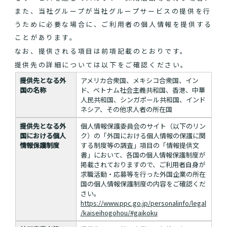
また、当社グループが当社グループサービスの提供を行
うために必要な場合に、ご利用者の個人情報を提供する
ことがあります。
なお、提供される項目は前項記載のとおりです。
提供先の詳細については以下をご確認ください。
提供先となる外
アメリカ合衆国、メキシコ合衆国、イン
国の名称
ド、ベトナム社会主義共和国、香港、中華
人民共和国、シンガポール共和国、インド
ネシア、その他求人者の所在国
提供先となる外
個人情報保護委員会のサイト（以下のリン
国における個人
ク）の「外国における個人情報の保護に関
情報保護制度
する制度等の調査」項目の「情報提供文
書」において、各国の個人情報保護制度が
掲載されておりますので、ご利用者自身が
求職活動・応募等を行った外国企業の所在
国の個人情報保護制度の内容をご確認くだ
さい。
https://www.ppc.go.jp/personalinfo/legal
/kaiseihogohou/#gaikoku