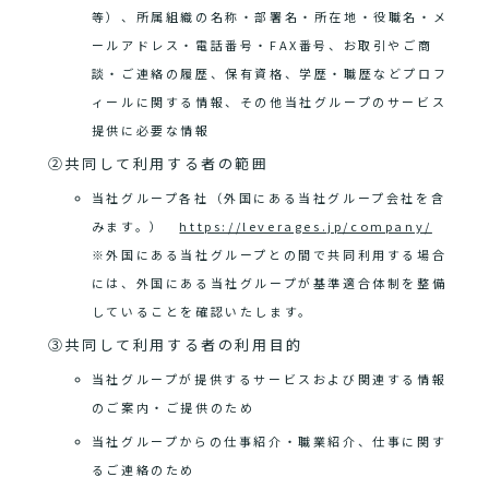
等）、所属組織の名称・部署名・所在地・役職名・メ
ールアドレス・電話番号・FAX番号、お取引やご商
談・ご連絡の履歴、保有資格、学歴・職歴などプロフ
ィールに関する情報、その他当社グループのサービス
提供に必要な情報
②共同して利用する者の範囲
当社グループ各社（外国にある当社グループ会社を含
みます。）
https://leverages.jp/company/
※外国にある当社グループとの間で共同利用する場合
には、外国にある当社グループが基準適合体制を整備
していることを確認いたします。
③共同して利用する者の利用目的
当社グループが提供するサービスおよび関連する情報
のご案内・ご提供のため
当社グループからの仕事紹介・職業紹介、仕事に関す
るご連絡のため