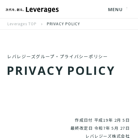
MENU
Leverages TOP
PRIVACY POLICY
レバレジーズグループ・プライバシーポリシー
P
R
I
V
A
C
Y
P
O
L
I
C
Y
作成日付 平成19年 2月 5日
最終改定日 令和7年 5月 27日
レバレジーズ株式会社