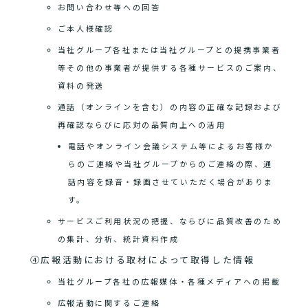
お問い合わせ等への回答
ご本人様確認
当社グループ各社または当社グループとの提携事業者
等その他の事業者が提供する各種サービスのご案内、
資料の発送
通話（オンラインを含む）の内容の正確な記録および
再確認ならびに応対の品質向上への活用
電話やオンライン会議システム等によるお客様か
らのご連絡や当社グループからのご連絡の際、通
話内容を録音・録画させていただく場合がありま
す。
サービスご利用状況の把握、ならびに品質改善のため
の集計、分析、統計資料作成
④広報活動における取材によって取得した情報
当社グループ各社の広報媒体・各種メディアへの掲載
広報活動に関するご連絡