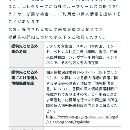
また、当社グループが当社グループサービスの提供を行
うために必要な場合に、ご利用者の個人情報を提供する
ことがあります。
なお、提供される項目は前項記載のとおりです。
提供先の詳細については以下をご確認ください。
提供先となる外
アメリカ合衆国、メキシコ合衆国、イン
国の名称
ド、ベトナム社会主義共和国、香港、中華
人民共和国、シンガポール共和国、インド
ネシア、その他求人者の所在国
提供先となる外
個人情報保護委員会のサイト（以下のリン
国における個人
ク）の「外国における個人情報の保護に関
情報保護制度
する制度等の調査」項目の「情報提供文
書」において、各国の個人情報保護制度が
掲載されておりますので、ご利用者自身が
求職活動・応募等を行った外国企業の所在
国の個人情報保護制度の内容をご確認くだ
さい。
https://www.ppc.go.jp/personalinfo/legal
/kaiseihogohou/#gaikoku