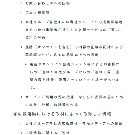
お問い合わせ等への回答
ご本人様確認
当社グループ各社または当社グループとの提携事業者
等その他の事業者が提供する各種サービスのご案内、
資料の発送
通話（オンラインを含む）の内容の正確な記録および
再確認ならびに応対の品質向上への活用
電話やオンライン会議システム等によるお客様か
らのご連絡や当社グループからのご連絡の際、通
話内容を録音・録画させていただく場合がありま
す。
サービスご利用状況の把握、ならびに品質改善のため
の集計、分析、統計資料作成
④広報活動における取材によって取得した情報
当社グループ各社の広報媒体・各種メディアへの掲載
広報活動に関するご連絡