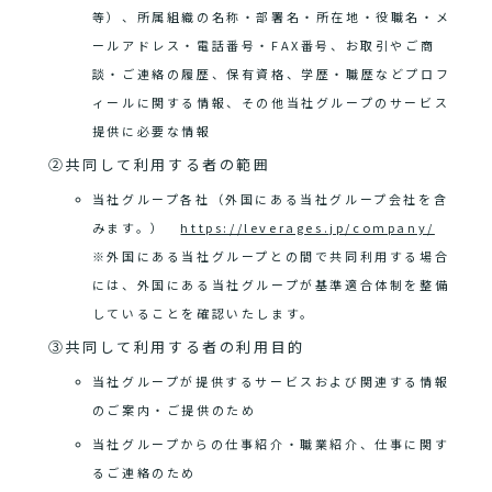
等）、所属組織の名称・部署名・所在地・役職名・メ
ールアドレス・電話番号・FAX番号、お取引やご商
談・ご連絡の履歴、保有資格、学歴・職歴などプロフ
ィールに関する情報、その他当社グループのサービス
提供に必要な情報
②共同して利用する者の範囲
当社グループ各社（外国にある当社グループ会社を含
みます。）
https://leverages.jp/company/
※外国にある当社グループとの間で共同利用する場合
には、外国にある当社グループが基準適合体制を整備
していることを確認いたします。
③共同して利用する者の利用目的
当社グループが提供するサービスおよび関連する情報
のご案内・ご提供のため
当社グループからの仕事紹介・職業紹介、仕事に関す
るご連絡のため