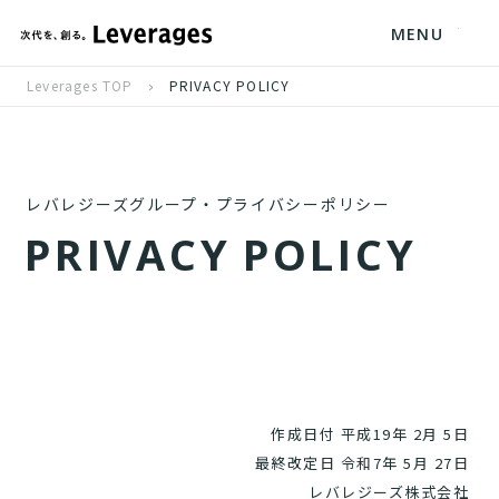
MENU
Leverages TOP
PRIVACY POLICY
レバレジーズグループ・プライバシーポリシー
P
R
I
V
A
C
Y
P
O
L
I
C
Y
作成日付 平成19年 2月 5日
最終改定日 令和7年 5月 27日
レバレジーズ株式会社