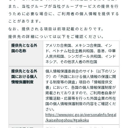
また、当社グループが当社グループサービスの提供を行
うために必要な場合に、ご利用者の個人情報を提供する
ことがあります。
なお、提供される項目は前項記載のとおりです。
提供先の詳細については以下をご確認ください。
提供先となる外
アメリカ合衆国、メキシコ合衆国、イン
国の名称
ド、ベトナム社会主義共和国、香港、中華
人民共和国、シンガポール共和国、インド
ネシア、その他求人者の所在国
提供先となる外
個人情報保護委員会のサイト（以下のリン
国における個人
ク）の「外国における個人情報の保護に関
情報保護制度
する制度等の調査」項目の「情報提供文
書」において、各国の個人情報保護制度が
掲載されておりますので、ご利用者自身が
求職活動・応募等を行った外国企業の所在
国の個人情報保護制度の内容をご確認くだ
さい。
https://www.ppc.go.jp/personalinfo/legal
/kaiseihogohou/#gaikoku