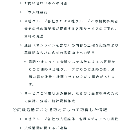
お問い合わせ等への回答
ご本人様確認
当社グループ各社または当社グループとの提携事業者
等その他の事業者が提供する各種サービスのご案内、
資料の発送
通話（オンラインを含む）の内容の正確な記録および
再確認ならびに応対の品質向上への活用
電話やオンライン会議システム等によるお客様か
らのご連絡や当社グループからのご連絡の際、通
話内容を録音・録画させていただく場合がありま
す。
サービスご利用状況の把握、ならびに品質改善のため
の集計、分析、統計資料作成
④広報活動における取材によって取得した情報
当社グループ各社の広報媒体・各種メディアへの掲載
広報活動に関するご連絡