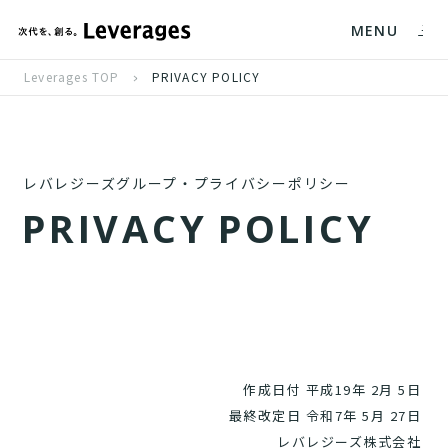
MENU
Leverages TOP
PRIVACY POLICY
レバレジーズグループ・プライバシーポリシー
P
R
I
V
A
C
Y
P
O
L
I
C
Y
作成日付 平成19年 2月 5日
最終改定日 令和7年 5月 27日
レバレジーズ株式会社