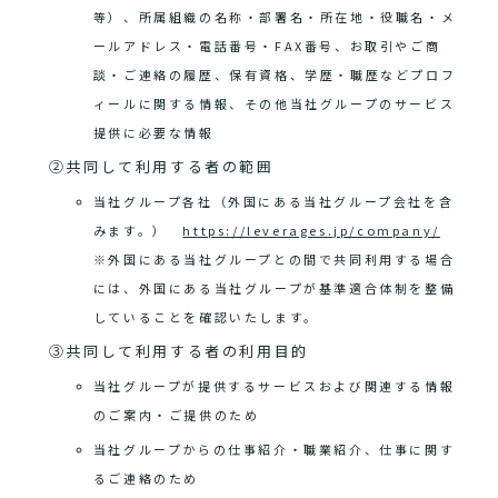
等）、所属組織の名称・部署名・所在地・役職名・メ
ールアドレス・電話番号・FAX番号、お取引やご商
談・ご連絡の履歴、保有資格、学歴・職歴などプロフ
ィールに関する情報、その他当社グループのサービス
提供に必要な情報
②共同して利用する者の範囲
当社グループ各社（外国にある当社グループ会社を含
みます。）
https://leverages.jp/company/
※外国にある当社グループとの間で共同利用する場合
には、外国にある当社グループが基準適合体制を整備
していることを確認いたします。
③共同して利用する者の利用目的
当社グループが提供するサービスおよび関連する情報
のご案内・ご提供のため
当社グループからの仕事紹介・職業紹介、仕事に関す
るご連絡のため