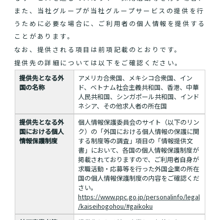
また、当社グループが当社グループサービスの提供を行
うために必要な場合に、ご利用者の個人情報を提供する
ことがあります。
なお、提供される項目は前項記載のとおりです。
提供先の詳細については以下をご確認ください。
提供先となる外
アメリカ合衆国、メキシコ合衆国、イン
国の名称
ド、ベトナム社会主義共和国、香港、中華
人民共和国、シンガポール共和国、インド
ネシア、その他求人者の所在国
提供先となる外
個人情報保護委員会のサイト（以下のリン
国における個人
ク）の「外国における個人情報の保護に関
情報保護制度
する制度等の調査」項目の「情報提供文
書」において、各国の個人情報保護制度が
掲載されておりますので、ご利用者自身が
求職活動・応募等を行った外国企業の所在
国の個人情報保護制度の内容をご確認くだ
さい。
https://www.ppc.go.jp/personalinfo/legal
/kaiseihogohou/#gaikoku