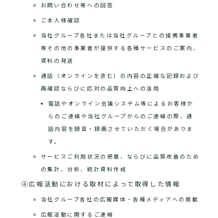
お問い合わせ等への回答
ご本人様確認
当社グループ各社または当社グループとの提携事業者
等その他の事業者が提供する各種サービスのご案内、
資料の発送
通話（オンラインを含む）の内容の正確な記録および
再確認ならびに応対の品質向上への活用
電話やオンライン会議システム等によるお客様か
らのご連絡や当社グループからのご連絡の際、通
話内容を録音・録画させていただく場合がありま
す。
サービスご利用状況の把握、ならびに品質改善のため
の集計、分析、統計資料作成
④広報活動における取材によって取得した情報
当社グループ各社の広報媒体・各種メディアへの掲載
広報活動に関するご連絡