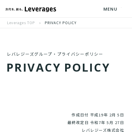
MENU
Leverages TOP
PRIVACY POLICY
レバレジーズグループ・プライバシーポリシー
P
R
I
V
A
C
Y
P
O
L
I
C
Y
作成日付 平成19年 2月 5日
最終改定日 令和7年 5月 27日
レバレジーズ株式会社