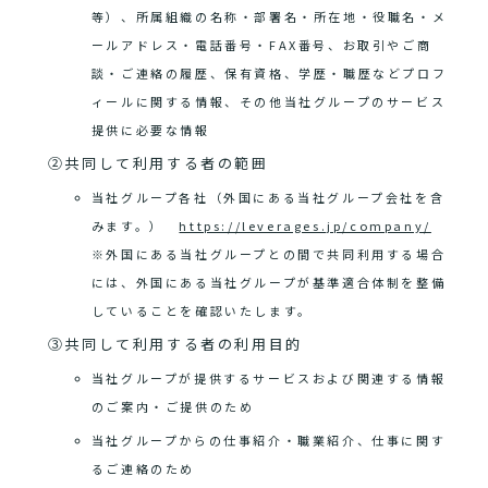
等）、所属組織の名称・部署名・所在地・役職名・メ
ールアドレス・電話番号・FAX番号、お取引やご商
談・ご連絡の履歴、保有資格、学歴・職歴などプロフ
ィールに関する情報、その他当社グループのサービス
提供に必要な情報
②共同して利用する者の範囲
当社グループ各社（外国にある当社グループ会社を含
みます。）
https://leverages.jp/company/
※外国にある当社グループとの間で共同利用する場合
には、外国にある当社グループが基準適合体制を整備
していることを確認いたします。
③共同して利用する者の利用目的
当社グループが提供するサービスおよび関連する情報
のご案内・ご提供のため
当社グループからの仕事紹介・職業紹介、仕事に関す
るご連絡のため