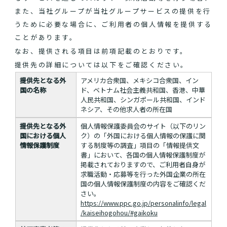
また、当社グループが当社グループサービスの提供を行
うために必要な場合に、ご利用者の個人情報を提供する
ことがあります。
なお、提供される項目は前項記載のとおりです。
提供先の詳細については以下をご確認ください。
提供先となる外
アメリカ合衆国、メキシコ合衆国、イン
国の名称
ド、ベトナム社会主義共和国、香港、中華
人民共和国、シンガポール共和国、インド
ネシア、その他求人者の所在国
提供先となる外
個人情報保護委員会のサイト（以下のリン
国における個人
ク）の「外国における個人情報の保護に関
情報保護制度
する制度等の調査」項目の「情報提供文
書」において、各国の個人情報保護制度が
掲載されておりますので、ご利用者自身が
求職活動・応募等を行った外国企業の所在
国の個人情報保護制度の内容をご確認くだ
さい。
https://www.ppc.go.jp/personalinfo/legal
/kaiseihogohou/#gaikoku