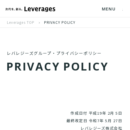
MENU
Leverages TOP
PRIVACY POLICY
レバレジーズグループ・プライバシーポリシー
P
R
I
V
A
C
Y
P
O
L
I
C
Y
作成日付 平成19年 2月 5日
最終改定日 令和7年 5月 27日
レバレジーズ株式会社