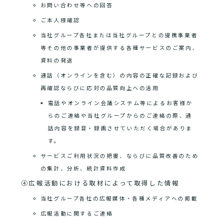
お問い合わせ等への回答
ご本人様確認
当社グループ各社または当社グループとの提携事業者
等その他の事業者が提供する各種サービスのご案内、
資料の発送
通話（オンラインを含む）の内容の正確な記録および
再確認ならびに応対の品質向上への活用
電話やオンライン会議システム等によるお客様か
らのご連絡や当社グループからのご連絡の際、通
話内容を録音・録画させていただく場合がありま
す。
サービスご利用状況の把握、ならびに品質改善のため
の集計、分析、統計資料作成
④広報活動における取材によって取得した情報
当社グループ各社の広報媒体・各種メディアへの掲載
広報活動に関するご連絡