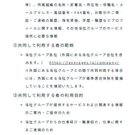
等）、所属組織の名称・部署名・所在地・役職名・メ
ールアドレス・電話番号・FAX番号、お取引やご商
談・ご連絡の履歴、保有資格、学歴・職歴などプロフ
ィールに関する情報、その他当社グループのサービス
提供に必要な情報
②共同して利用する者の範囲
当社グループ各社（外国にある当社グループ会社を含
みます。）
https://leverages.jp/company/
※外国にある当社グループとの間で共同利用する場合
には、外国にある当社グループが基準適合体制を整備
していることを確認いたします。
③共同して利用する者の利用目的
当社グループが提供するサービスおよび関連する情報
のご案内・ご提供のため
当社グループからの仕事紹介・職業紹介、仕事に関す
るご連絡のため