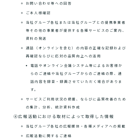
お問い合わせ等への回答
ご本人様確認
当社グループ各社または当社グループとの提携事業者
等その他の事業者が提供する各種サービスのご案内、
資料の発送
通話（オンラインを含む）の内容の正確な記録および
再確認ならびに応対の品質向上への活用
電話やオンライン会議システム等によるお客様か
らのご連絡や当社グループからのご連絡の際、通
話内容を録音・録画させていただく場合がありま
す。
サービスご利用状況の把握、ならびに品質改善のため
の集計、分析、統計資料作成
④広報活動における取材によって取得した情報
当社グループ各社の広報媒体・各種メディアへの掲載
広報活動に関するご連絡