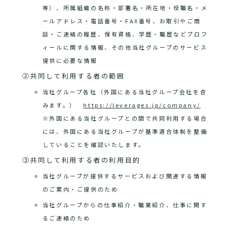
等）、所属組織の名称・部署名・所在地・役職名・メ
ールアドレス・電話番号・FAX番号、お取引やご商
談・ご連絡の履歴、保有資格、学歴・職歴などプロフ
ィールに関する情報、その他当社グループのサービス
提供に必要な情報
②共同して利用する者の範囲
当社グループ各社（外国にある当社グループ会社を含
みます。）
https://leverages.jp/company/
※外国にある当社グループとの間で共同利用する場合
には、外国にある当社グループが基準適合体制を整備
していることを確認いたします。
③共同して利用する者の利用目的
当社グループが提供するサービスおよび関連する情報
のご案内・ご提供のため
当社グループからの仕事紹介・職業紹介、仕事に関す
るご連絡のため