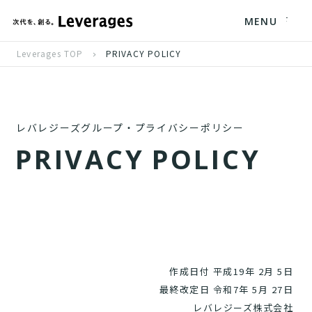
MENU
Leverages TOP
PRIVACY POLICY
レバレジーズグループ・プライバシーポリシー
P
R
I
V
A
C
Y
P
O
L
I
C
Y
作成日付 平成19年 2月 5日
最終改定日 令和7年 5月 27日
レバレジーズ株式会社