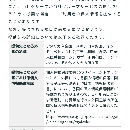
また、当社グループが当社グループサービスの提供を行
うために必要な場合に、ご利用者の個人情報を提供する
ことがあります。
なお、提供される項目は前項記載のとおりです。
提供先の詳細については以下をご確認ください。
提供先となる外
アメリカ合衆国、メキシコ合衆国、イン
国の名称
ド、ベトナム社会主義共和国、香港、中華
人民共和国、シンガポール共和国、インド
ネシア、その他求人者の所在国
提供先となる外
個人情報保護委員会のサイト（以下のリン
国における個人
ク）の「外国における個人情報の保護に関
情報保護制度
する制度等の調査」項目の「情報提供文
書」において、各国の個人情報保護制度が
掲載されておりますので、ご利用者自身が
求職活動・応募等を行った外国企業の所在
国の個人情報保護制度の内容をご確認くだ
さい。
https://www.ppc.go.jp/personalinfo/legal
/kaiseihogohou/#gaikoku