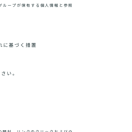
グループが保有する個人情報と参照
れに基づく措置
ださい。
ルの開封、リンクのクリックおよびウ