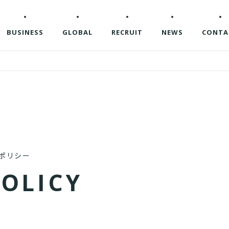
BUSINESS
GLOBAL
RECRUIT
NEWS
CONTA
ポリシー
P
O
L
I
C
Y