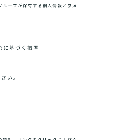
グループが保有する個人情報と参照
れに基づく措置
ださい。
ルの開封、リンクのクリックおよびウ