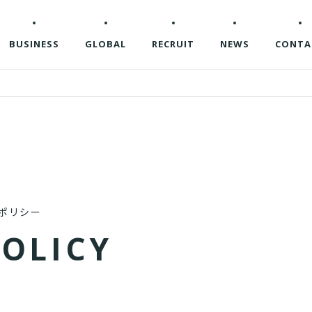
BUSINESS
GLOBAL
RECRUIT
NEWS
CONTA
ポリシー
P
O
L
I
C
Y