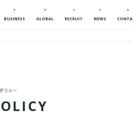
BUSINESS
GLOBAL
RECRUIT
NEWS
CONTA
ポリシー
P
O
L
I
C
Y