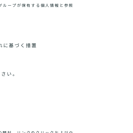
グループが保有する個人情報と参照
れに基づく措置
ださい。
ルの開封、リンクのクリックおよびウ