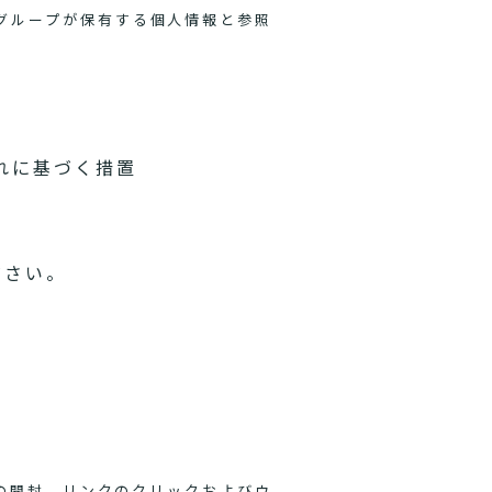
グループが保有する個人情報と参照
れに基づく措置
ださい。
ルの開封、リンクのクリックおよびウ