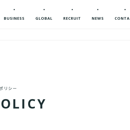
BUSINESS
GLOBAL
RECRUIT
NEWS
CONTA
ポリシー
P
O
L
I
C
Y