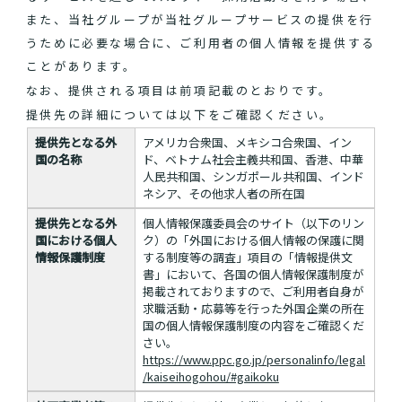
また、当社グループが当社グループサービスの提供を行
うために必要な場合に、ご利用者の個人情報を提供する
ことがあります。
なお、提供される項目は前項記載のとおりです。
提供先の詳細については以下をご確認ください。
提供先となる外
アメリカ合衆国、メキシコ合衆国、イン
国の名称
ド、ベトナム社会主義共和国、香港、中華
人民共和国、シンガポール共和国、インド
ネシア、その他求人者の所在国
提供先となる外
個人情報保護委員会のサイト（以下のリン
国における個人
ク）の「外国における個人情報の保護に関
情報保護制度
する制度等の調査」項目の「情報提供文
書」において、各国の個人情報保護制度が
掲載されておりますので、ご利用者自身が
求職活動・応募等を行った外国企業の所在
国の個人情報保護制度の内容をご確認くだ
さい。
https://www.ppc.go.jp/personalinfo/legal
/kaiseihogohou/#gaikoku