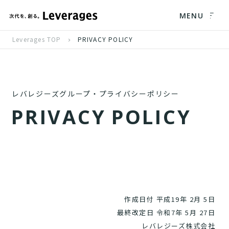
MENU
Leverages TOP
PRIVACY POLICY
レバレジーズグループ・プライバシーポリシー
P
R
I
V
A
C
Y
P
O
L
I
C
Y
作成日付 平成19年 2月 5日
最終改定日 令和7年 5月 27日
レバレジーズ株式会社