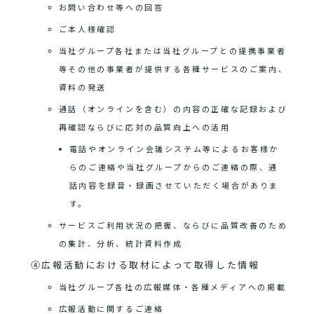
お問い合わせ等への回答
ご本人様確認
当社グループ各社または当社グループとの提携事業者
等その他の事業者が提供する各種サービスのご案内、
資料の発送
通話（オンラインを含む）の内容の正確な記録および
再確認ならびに応対の品質向上への活用
電話やオンライン会議システム等によるお客様か
らのご連絡や当社グループからのご連絡の際、通
話内容を録音・録画させていただく場合がありま
す。
サービスご利用状況の把握、ならびに品質改善のため
の集計、分析、統計資料作成
④広報活動における取材によって取得した情報
当社グループ各社の広報媒体・各種メディアへの掲載
広報活動に関するご連絡