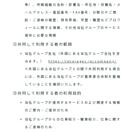
等）、所属組織の名称・部署名・所在地・役職名・メ
ールアドレス・電話番号・FAX番号、お取引やご商
談・ご連絡の履歴、保有資格、学歴・職歴などプロフ
ィールに関する情報、その他当社グループのサービス
提供に必要な情報
②共同して利用する者の範囲
当社グループ各社（外国にある当社グループ会社を含
みます。）
https://leverages.jp/company/
※外国にある当社グループとの間で共同利用する場合
には、外国にある当社グループが基準適合体制を整備
していることを確認いたします。
③共同して利用する者の利用目的
当社グループが提供するサービスおよび関連する情報
のご案内・ご提供のため
当社グループからの仕事紹介・職業紹介、仕事に関す
るご連絡のため