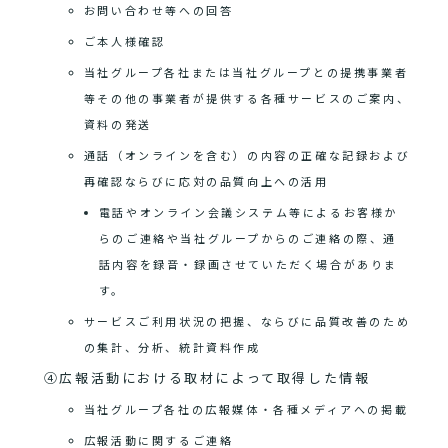
お問い合わせ等への回答
ご本人様確認
当社グループ各社または当社グループとの提携事業者
等その他の事業者が提供する各種サービスのご案内、
資料の発送
通話（オンラインを含む）の内容の正確な記録および
再確認ならびに応対の品質向上への活用
電話やオンライン会議システム等によるお客様か
らのご連絡や当社グループからのご連絡の際、通
話内容を録音・録画させていただく場合がありま
す。
サービスご利用状況の把握、ならびに品質改善のため
の集計、分析、統計資料作成
④広報活動における取材によって取得した情報
当社グループ各社の広報媒体・各種メディアへの掲載
広報活動に関するご連絡