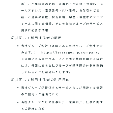
等）、所属組織の名称・部署名・所在地・役職名・メ
ールアドレス・電話番号・FAX番号、お取引やご商
談・ご連絡の履歴、保有資格、学歴・職歴などプロフ
ィールに関する情報、その他当社グループのサービス
提供に必要な情報
②共同して利用する者の範囲
当社グループ各社（外国にある当社グループ会社を含
みます。）
https://leverages.jp/company/
※外国にある当社グループとの間で共同利用する場合
には、外国にある当社グループが基準適合体制を整備
していることを確認いたします。
③共同して利用する者の利用目的
当社グループが提供するサービスおよび関連する情報
のご案内・ご提供のため
当社グループからの仕事紹介・職業紹介、仕事に関す
るご連絡のため