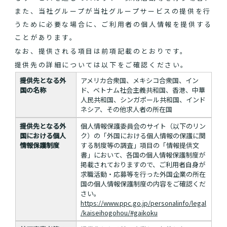
また、当社グループが当社グループサービスの提供を行
うために必要な場合に、ご利用者の個人情報を提供する
ことがあります。
なお、提供される項目は前項記載のとおりです。
提供先の詳細については以下をご確認ください。
提供先となる外
アメリカ合衆国、メキシコ合衆国、イン
国の名称
ド、ベトナム社会主義共和国、香港、中華
人民共和国、シンガポール共和国、インド
ネシア、その他求人者の所在国
提供先となる外
個人情報保護委員会のサイト（以下のリン
国における個人
ク）の「外国における個人情報の保護に関
情報保護制度
する制度等の調査」項目の「情報提供文
書」において、各国の個人情報保護制度が
掲載されておりますので、ご利用者自身が
求職活動・応募等を行った外国企業の所在
国の個人情報保護制度の内容をご確認くだ
さい。
https://www.ppc.go.jp/personalinfo/legal
/kaiseihogohou/#gaikoku