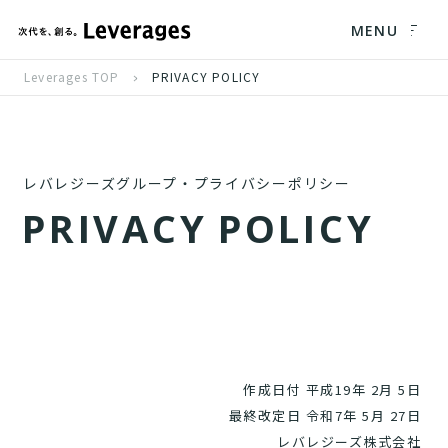
MENU
Leverages TOP
PRIVACY POLICY
レバレジーズグループ・プライバシーポリシー
P
R
I
V
A
C
Y
P
O
L
I
C
Y
作成日付 平成19年 2月 5日
最終改定日 令和7年 5月 27日
レバレジーズ株式会社