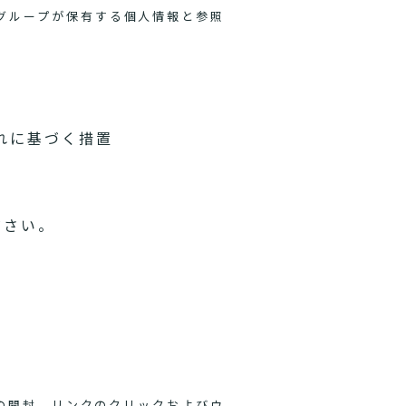
グループが保有する個人情報と参照
れに基づく措置
ださい。
ルの開封、リンクのクリックおよびウ