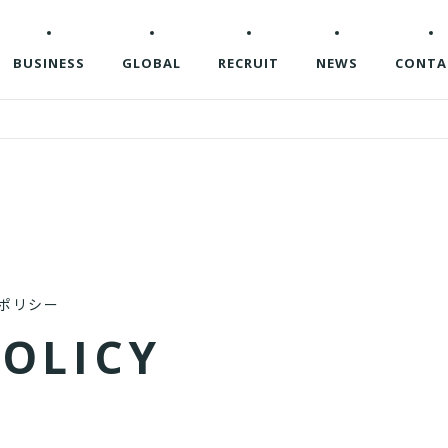
BUSINESS
GLOBAL
RECRUIT
NEWS
CONTA
ポリシー
P
O
L
I
C
Y