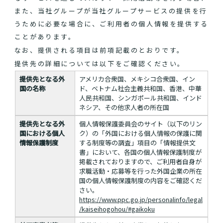
また、当社グループが当社グループサービスの提供を行
うために必要な場合に、ご利用者の個人情報を提供する
ことがあります。
なお、提供される項目は前項記載のとおりです。
提供先の詳細については以下をご確認ください。
提供先となる外
アメリカ合衆国、メキシコ合衆国、イン
国の名称
ド、ベトナム社会主義共和国、香港、中華
人民共和国、シンガポール共和国、インド
ネシア、その他求人者の所在国
提供先となる外
個人情報保護委員会のサイト（以下のリン
国における個人
ク）の「外国における個人情報の保護に関
情報保護制度
する制度等の調査」項目の「情報提供文
書」において、各国の個人情報保護制度が
掲載されておりますので、ご利用者自身が
求職活動・応募等を行った外国企業の所在
国の個人情報保護制度の内容をご確認くだ
さい。
https://www.ppc.go.jp/personalinfo/legal
/kaiseihogohou/#gaikoku