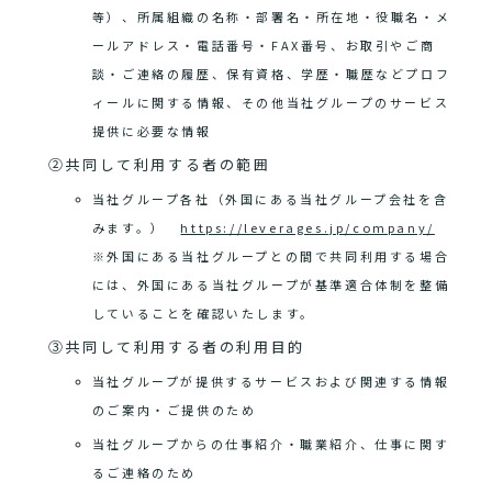
等）、所属組織の名称・部署名・所在地・役職名・メ
ールアドレス・電話番号・FAX番号、お取引やご商
談・ご連絡の履歴、保有資格、学歴・職歴などプロフ
ィールに関する情報、その他当社グループのサービス
提供に必要な情報
②共同して利用する者の範囲
当社グループ各社（外国にある当社グループ会社を含
みます。）
https://leverages.jp/company/
※外国にある当社グループとの間で共同利用する場合
には、外国にある当社グループが基準適合体制を整備
していることを確認いたします。
③共同して利用する者の利用目的
当社グループが提供するサービスおよび関連する情報
のご案内・ご提供のため
当社グループからの仕事紹介・職業紹介、仕事に関す
るご連絡のため