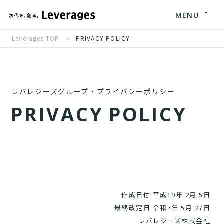
MENU
Leverages TOP
PRIVACY POLICY
レバレジーズグループ・プライバシーポリシー
P
R
I
V
A
C
Y
P
O
L
I
C
Y
作成日付 平成19年 2月 5日
最終改定日 令和7年 5月 27日
レバレジーズ株式会社