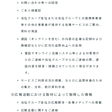
お問い合わせ等への回答
ご本人様確認
当社グループ各社または当社グループとの提携事業者
等その他の事業者が提供する各種サービスのご案内、
資料の発送
通話（オンラインを含む）の内容の正確な記録および
再確認ならびに応対の品質向上への活用
電話やオンライン会議システム等によるお客様か
らのご連絡や当社グループからのご連絡の際、通
話内容を録音・録画させていただく場合がありま
す。
サービスご利用状況の把握、ならびに品質改善のため
の集計、分析、統計資料作成
④広報活動における取材によって取得した情報
当社グループ各社の広報媒体・各種メディアへの掲載
広報活動に関するご連絡