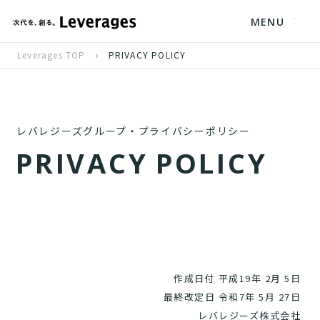
MENU
Leverages TOP
PRIVACY POLICY
レバレジーズグループ・プライバシーポリシー
P
R
I
V
A
C
Y
P
O
L
I
C
Y
作成日付 平成19年 2月 5日
最終改定日 令和7年 5月 27日
レバレジーズ株式会社