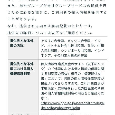
また、当社グループが当社グループサービスの提供を行
うために必要な場合に、ご利用者の個人情報を提供する
ことがあります。
なお、提供される項目は前項記載のとおりです。
提供先の詳細については以下をご確認ください。
提供先となる外
アメリカ合衆国、メキシコ合衆国、イン
国の名称
ド、ベトナム社会主義共和国、香港、中華
人民共和国、シンガポール共和国、インド
ネシア、その他求人者の所在国
提供先となる外
個人情報保護委員会のサイト（以下のリン
国における個人
ク）の「外国における個人情報の保護に関
情報保護制度
する制度等の調査」項目の「情報提供文
書」において、各国の個人情報保護制度が
掲載されておりますので、ご利用者自身が
求職活動・応募等を行った外国企業の所在
国の個人情報保護制度の内容をご確認くだ
さい。
https://www.ppc.go.jp/personalinfo/legal
/kaiseihogohou/#gaikoku