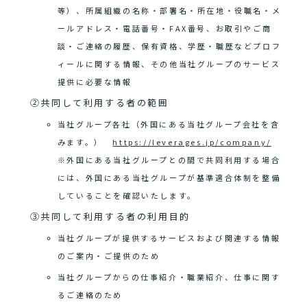
等）、所属組織の名称・部署名・所在地・役職名・メ
ールアドレス・電話番号・FAX番号、お取引やご商
談・ご連絡の履歴、保有資格、学歴・職歴などプロフ
ィールに関する情報、その他当社グループのサービス
提供に必要な情報
②共同して利用する者の範囲
当社グループ各社（外国にある当社グループ会社を含
みます。）
https://leverages.jp/company/
※外国にある当社グループとの間で共同利用する場合
には、外国にある当社グループが基準適合体制を整備
していることを確認いたします。
③共同して利用する者の利用目的
当社グループが提供するサービスおよび関連する情報
のご案内・ご提供のため
当社グループからの仕事紹介・職業紹介、仕事に関す
るご連絡のため