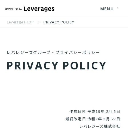
MENU
Leverages TOP
PRIVACY POLICY
レバレジーズグループ・プライバシーポリシー
P
R
I
V
A
C
Y
P
O
L
I
C
Y
作成日付 平成19年 2月 5日
最終改定日 令和7年 5月 27日
レバレジーズ株式会社