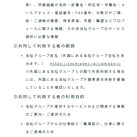
等）、所属組織の名称・部署名・所在地・役職名・メ
ールアドレス・電話番号・FAX番号、お取引やご商
談・ご連絡の履歴、保有資格、学歴・職歴などプロフ
ィールに関する情報、その他当社グループのサービス
提供に必要な情報
②共同して利用する者の範囲
当社グループ各社（外国にある当社グループ会社を含
みます。）
https://leverages.jp/company/
※外国にある当社グループとの間で共同利用する場合
には、外国にある当社グループが基準適合体制を整備
していることを確認いたします。
③共同して利用する者の利用目的
当社グループが提供するサービスおよび関連する情報
のご案内・ご提供のため
当社グループからの仕事紹介・職業紹介、仕事に関す
るご連絡のため