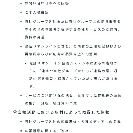
お問い合わせ等への回答
ご本人様確認
当社グループ各社または当社グループとの提携事業者
等その他の事業者が提供する各種サービスのご案内、
資料の発送
通話（オンラインを含む）の内容の正確な記録および
再確認ならびに応対の品質向上への活用
電話やオンライン会議システム等によるお客様か
らのご連絡や当社グループからのご連絡の際、通
話内容を録音・録画させていただく場合がありま
す。
サービスご利用状況の把握、ならびに品質改善のため
の集計、分析、統計資料作成
④広報活動における取材によって取得した情報
当社グループ各社の広報媒体・各種メディアへの掲載
広報活動に関するご連絡