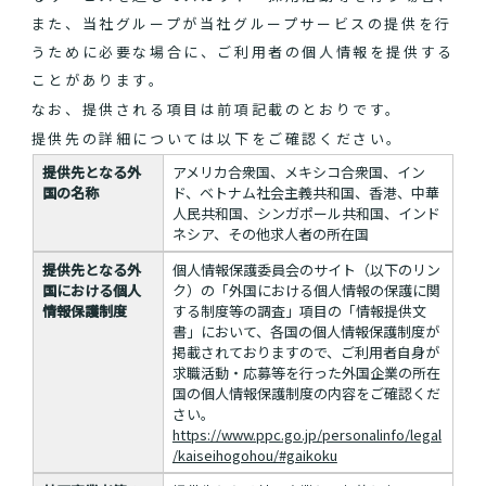
また、当社グループが当社グループサービスの提供を行
うために必要な場合に、ご利用者の個人情報を提供する
ことがあります。
なお、提供される項目は前項記載のとおりです。
提供先の詳細については以下をご確認ください。
提供先となる外
アメリカ合衆国、メキシコ合衆国、イン
国の名称
ド、ベトナム社会主義共和国、香港、中華
人民共和国、シンガポール共和国、インド
ネシア、その他求人者の所在国
提供先となる外
個人情報保護委員会のサイト（以下のリン
国における個人
ク）の「外国における個人情報の保護に関
情報保護制度
する制度等の調査」項目の「情報提供文
書」において、各国の個人情報保護制度が
掲載されておりますので、ご利用者自身が
求職活動・応募等を行った外国企業の所在
国の個人情報保護制度の内容をご確認くだ
さい。
https://www.ppc.go.jp/personalinfo/legal
/kaiseihogohou/#gaikoku