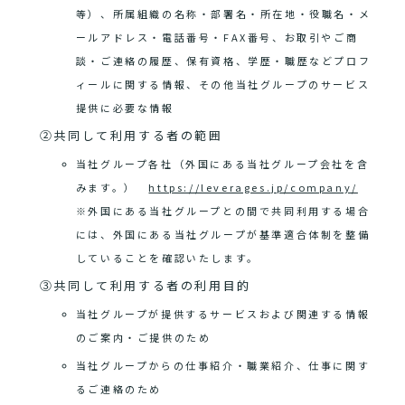
等）、所属組織の名称・部署名・所在地・役職名・メ
ールアドレス・電話番号・FAX番号、お取引やご商
談・ご連絡の履歴、保有資格、学歴・職歴などプロフ
ィールに関する情報、その他当社グループのサービス
提供に必要な情報
②共同して利用する者の範囲
当社グループ各社（外国にある当社グループ会社を含
みます。）
https://leverages.jp/company/
※外国にある当社グループとの間で共同利用する場合
には、外国にある当社グループが基準適合体制を整備
していることを確認いたします。
③共同して利用する者の利用目的
当社グループが提供するサービスおよび関連する情報
のご案内・ご提供のため
当社グループからの仕事紹介・職業紹介、仕事に関す
るご連絡のため