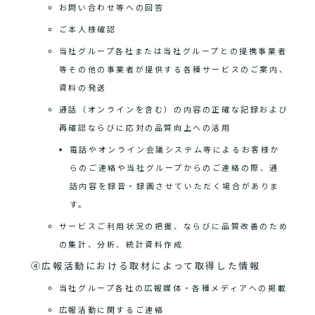
お問い合わせ等への回答
ご本人様確認
当社グループ各社または当社グループとの提携事業者
等その他の事業者が提供する各種サービスのご案内、
資料の発送
通話（オンラインを含む）の内容の正確な記録および
再確認ならびに応対の品質向上への活用
電話やオンライン会議システム等によるお客様か
らのご連絡や当社グループからのご連絡の際、通
話内容を録音・録画させていただく場合がありま
す。
サービスご利用状況の把握、ならびに品質改善のため
の集計、分析、統計資料作成
④広報活動における取材によって取得した情報
当社グループ各社の広報媒体・各種メディアへの掲載
広報活動に関するご連絡