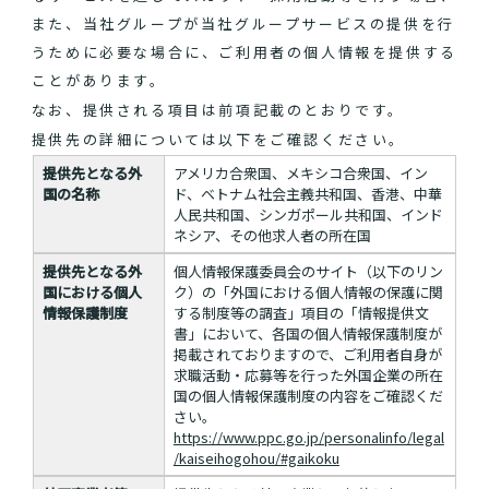
また、当社グループが当社グループサービスの提供を行
うために必要な場合に、ご利用者の個人情報を提供する
ことがあります。
なお、提供される項目は前項記載のとおりです。
提供先の詳細については以下をご確認ください。
提供先となる外
アメリカ合衆国、メキシコ合衆国、イン
国の名称
ド、ベトナム社会主義共和国、香港、中華
人民共和国、シンガポール共和国、インド
ネシア、その他求人者の所在国
提供先となる外
個人情報保護委員会のサイト（以下のリン
国における個人
ク）の「外国における個人情報の保護に関
情報保護制度
する制度等の調査」項目の「情報提供文
書」において、各国の個人情報保護制度が
掲載されておりますので、ご利用者自身が
求職活動・応募等を行った外国企業の所在
国の個人情報保護制度の内容をご確認くだ
さい。
https://www.ppc.go.jp/personalinfo/legal
/kaiseihogohou/#gaikoku