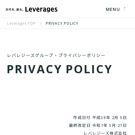
MENU
Leverages TOP
PRIVACY POLICY
レバレジーズグループ・プライバシーポリシー
P
R
I
V
A
C
Y
P
O
L
I
C
Y
作成日付 平成19年 2月 5日
最終改定日 令和7年 5月 27日
レバレジーズ株式会社