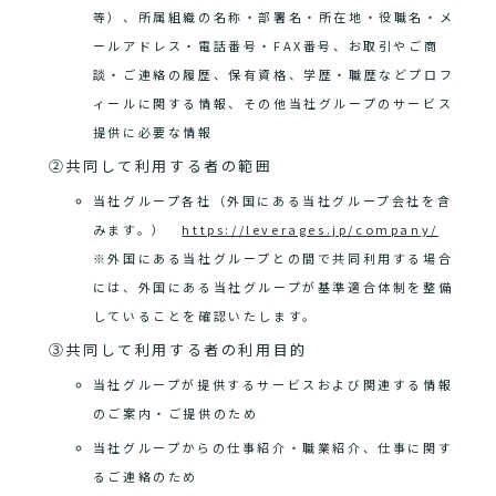
等）、所属組織の名称・部署名・所在地・役職名・メ
ールアドレス・電話番号・FAX番号、お取引やご商
談・ご連絡の履歴、保有資格、学歴・職歴などプロフ
ィールに関する情報、その他当社グループのサービス
提供に必要な情報
②共同して利用する者の範囲
当社グループ各社（外国にある当社グループ会社を含
みます。）
https://leverages.jp/company/
※外国にある当社グループとの間で共同利用する場合
には、外国にある当社グループが基準適合体制を整備
していることを確認いたします。
③共同して利用する者の利用目的
当社グループが提供するサービスおよび関連する情報
のご案内・ご提供のため
当社グループからの仕事紹介・職業紹介、仕事に関す
るご連絡のため