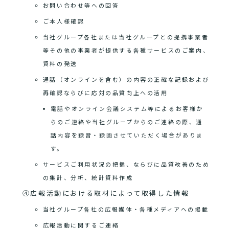
お問い合わせ等への回答
ご本人様確認
当社グループ各社または当社グループとの提携事業者
等その他の事業者が提供する各種サービスのご案内、
資料の発送
通話（オンラインを含む）の内容の正確な記録および
再確認ならびに応対の品質向上への活用
電話やオンライン会議システム等によるお客様か
らのご連絡や当社グループからのご連絡の際、通
話内容を録音・録画させていただく場合がありま
す。
サービスご利用状況の把握、ならびに品質改善のため
の集計、分析、統計資料作成
④広報活動における取材によって取得した情報
当社グループ各社の広報媒体・各種メディアへの掲載
広報活動に関するご連絡