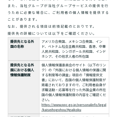
また、当社グループが当社グループサービスの提供を行
うために必要な場合に、ご利用者の個人情報を提供する
ことがあります。
なお、提供される項目は前項記載のとおりです。
提供先の詳細については以下をご確認ください。
提供先となる外
アメリカ合衆国、メキシコ合衆国、イン
国の名称
ド、ベトナム社会主義共和国、香港、中華
人民共和国、シンガポール共和国、インド
ネシア、その他求人者の所在国
提供先となる外
個人情報保護委員会のサイト（以下のリン
国における個人
ク）の「外国における個人情報の保護に関
情報保護制度
する制度等の調査」項目の「情報提供文
書」において、各国の個人情報保護制度が
掲載されておりますので、ご利用者自身が
求職活動・応募等を行った外国企業の所在
国の個人情報保護制度の内容をご確認くだ
さい。
https://www.ppc.go.jp/personalinfo/legal
/kaiseihogohou/#gaikoku