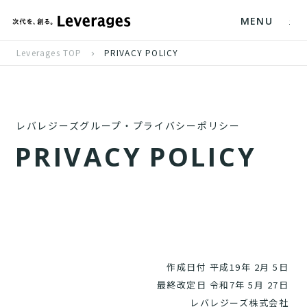
MENU
Leverages TOP
PRIVACY POLICY
レバレジーズグループ・プライバシーポリシー
P
R
I
V
A
C
Y
P
O
L
I
C
Y
作成日付 平成19年 2月 5日
最終改定日 令和7年 5月 27日
レバレジーズ株式会社