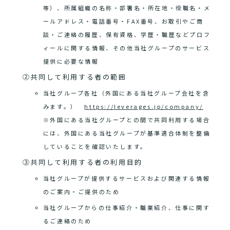
等）、所属組織の名称・部署名・所在地・役職名・メ
ールアドレス・電話番号・FAX番号、お取引やご商
談・ご連絡の履歴、保有資格、学歴・職歴などプロフ
ィールに関する情報、その他当社グループのサービス
提供に必要な情報
②共同して利用する者の範囲
当社グループ各社（外国にある当社グループ会社を含
みます。）
https://leverages.jp/company/
※外国にある当社グループとの間で共同利用する場合
には、外国にある当社グループが基準適合体制を整備
していることを確認いたします。
③共同して利用する者の利用目的
当社グループが提供するサービスおよび関連する情報
のご案内・ご提供のため
当社グループからの仕事紹介・職業紹介、仕事に関す
るご連絡のため