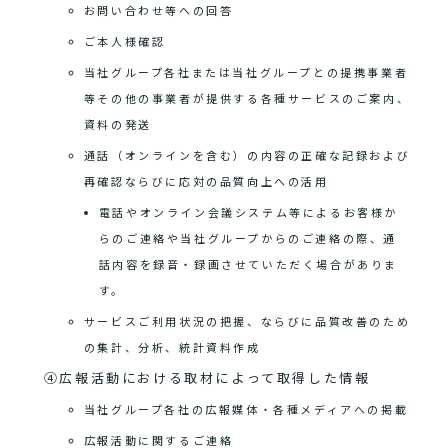
お問い合わせ等への回答
ご本人様確認
当社グループ各社または当社グループとの提携事業者
等その他の事業者が提供する各種サービスのご案内、
資料の発送
通話（オンラインを含む）の内容の正確な記録および
再確認ならびに応対の品質向上への活用
電話やオンライン会議システム等によるお客様か
らのご連絡や当社グループからのご連絡の際、通
話内容を録音・録画させていただく場合がありま
す。
サービスご利用状況の把握、ならびに品質改善のため
の集計、分析、統計資料作成
④広報活動における取材によって取得した情報
当社グループ各社の広報媒体・各種メディアへの掲載
広報活動に関するご連絡