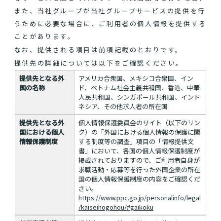
また、当社グループが当社グループサービスの提供を行
うために必要な場合に、ご利用者の個人情報を提供する
ことがあります。
なお、提供される項目は前項記載のとおりです。
提供先の詳細については以下をご確認ください。
提供先となる外
アメリカ合衆国、メキシコ合衆国、イン
国の名称
ド、ベトナム社会主義共和国、香港、中華
人民共和国、シンガポール共和国、インド
ネシア、その他求人者の所在国
提供先となる外
個人情報保護委員会のサイト（以下のリン
国における個人
ク）の「外国における個人情報の保護に関
情報保護制度
する制度等の調査」項目の「情報提供文
書」において、各国の個人情報保護制度が
掲載されておりますので、ご利用者自身が
求職活動・応募等を行った外国企業の所在
国の個人情報保護制度の内容をご確認くだ
さい。
https://www.ppc.go.jp/personalinfo/legal
/kaiseihogohou/#gaikoku