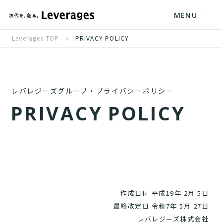
MENU
Leverages TOP
PRIVACY POLICY
レバレジーズグループ・プライバシーポリシー
P
R
I
V
A
C
Y
P
O
L
I
C
Y
作成日付 平成19年 2月 5日
最終改定日 令和7年 5月 27日
レバレジーズ株式会社